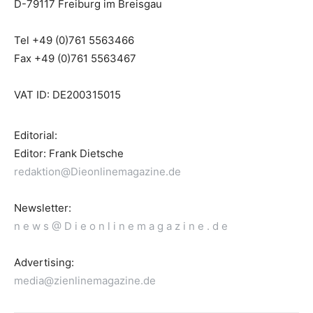
D-79117 Freiburg im Breisgau
Tel +49 (0)761 5563466
Fax +49 (0)761 5563467
VAT ID: DE200315015
Editorial:
Editor: Frank Dietsche
redaktion@Dieonlinemagazine.de
Newsletter:
n e w s @ D i e o n l i n e m a g a z i n e . d e
Advertising:
media@zienlinemagazine.de