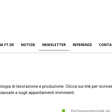
IA FT.DE
NOTIZIE
NEWSLETTER
REFERENZE
CONTA
ogia di lavorazione e produzione. Clicca sui link per iscrive
 passate e sugli appuntamenti imminenti.
Fertigungstechnik.de