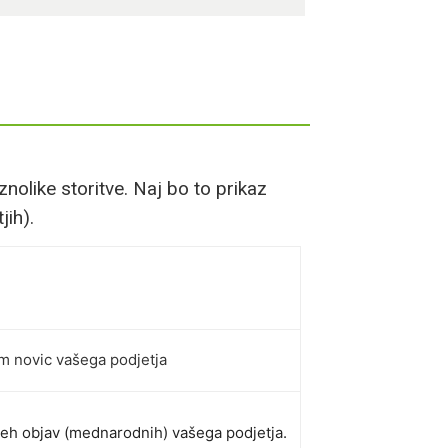
olike storitve. Naj bo to prikaz
jih).
om novic vašega podjetja
vseh objav (mednarodnih) vašega podjetja.