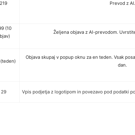
219
Prevod z AI
99 (10
Željena objava z AI-prevodom. Uvrstit
bjav)
Objava skupaj v popup oknu za en teden. Vsak posa
 (teden)
dan.
29
Vpis podjetja z logotipom in povezavo pod podatki po