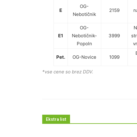
OG-
E
2159
n
Nebotičnik
OG-
N
E1
Nebotičnik-
3999
st
Popoln
v
Pet.
OG-Novice
1099
*vse cene so brez DDV.
Ekstra list