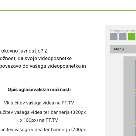
strokovno javnostjo? Z
nost, da svoje videoposnetke
m povezavo do vašega videoposnetka in
Opis oglaševalskih možnosti
Vključitev vašega videa na FT.TV
jučitev vašega videa ter bannerja (320px
x 100px) na FT.TV
jučitev vašega videa ter bannerja (700px