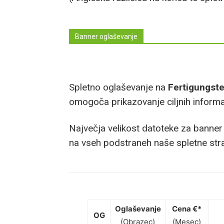
Banner oglaševanje
Spletno oglaševanje na
Fertigungst
omogoča prikazovanje ciljnih informaci
Največja velikost datoteke za banner 
na vseh podstraneh naše spletne stra
Oglaševanje
Cena €*
OG
(Obrazec)
(Mesec)