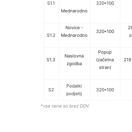
S1.1
320*100
Mednarodno
Novice -
2
320*100
S1.2
Mednarodno
o
Popup
Naslovna
S1.3
(začetna
219
zgodba
stran)
Podatki
S2
320*100
podjetij
*
vse cene so brez DDV.