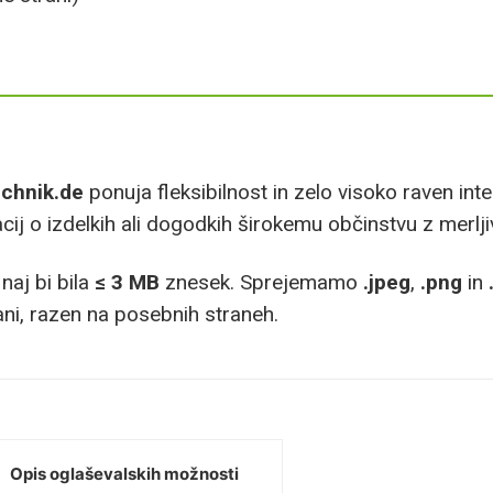
echnik.de
ponuja fleksibilnost in zelo visoko raven in
j o izdelkih ali dogodkih širokemu občinstvu z merljiv
naj bi bila
≤ 3 MB
znesek. Sprejemamo
.jpeg
,
.png
in
ni, razen na posebnih straneh.
Opis oglaševalskih možnosti