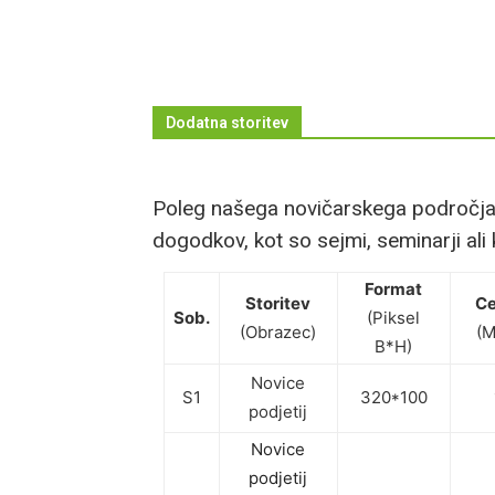
Dodatna storitev
Poleg našega novičarskega področja i
dogodkov, kot so sejmi, seminarji ali 
Format
Storitev
Ce
Sob.
(Piksel
(Obrazec)
(M
B*H)
Novice
S1
320*100
podjetij
Novice
podjetij