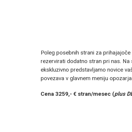
Poleg posebnih strani za prihajajoč
rezervirati dodatno stran pri nas. Na s
ekskluzivno predstavljamo novice vaš
povezava v glavnem meniju opozarja
Cena 3259,- € stran/mesec (
plus D