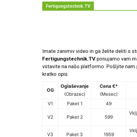
Fertigungstechnik.TV
Imate zanimiv video in ga želite deliti s 
Fertigungstechnik.TV
ponujamo vam mož
vstavite na našo platformo. Pošljite na
kratko opis.
Oglaševanje
Cena €*
OG
(Obrazec)
(Mesec)
V1
Paket 1
49
Vkl
V2
Paket 2
599
Vkl
V3
Paket 3
1959