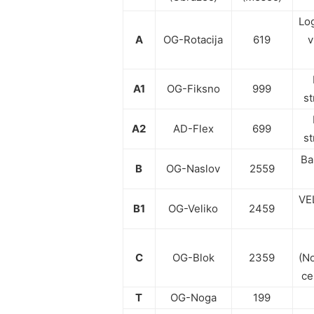
Log
A
OG-Rotacija
619
v
A1
OG-Fiksno
999
st
A2
AD-Flex
699
st
Ba
B
OG-Naslov
2559
VE
B1
OG-Veliko
2459
C
OG-Blok
2359
(N
ce
T
OG-Noga
199