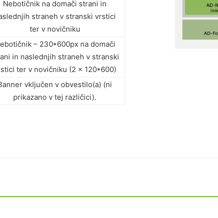
Nebotičnik na domači strani in
aslednjih straneh v stranski vrstici
ter v novičniku
ebotičnik – 230*600px na domači
rani in naslednjih straneh v stranski
rstici ter v novičniku (2 x 120*600)
Banner vključen v obvestilo(a) (ni
prikazano v tej različici).