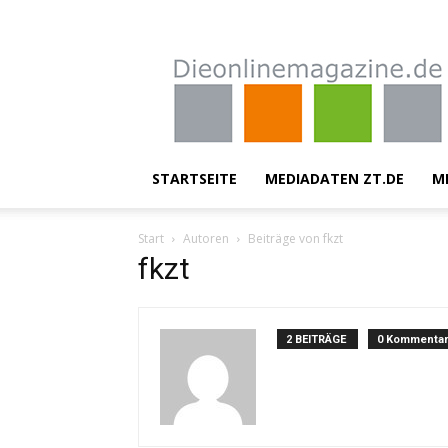
Dieonlinemagazine.d
STARTSEITE
MEDIADATEN ZT.DE
M
Start
Autoren
Beiträge von fkzt
fkzt
2 BEITRÄGE
0 Kommenta