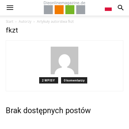
Start
Autorzy
Artykuły autorstwa fkzt
fkzt
2 WPISY
0 komentarzy
Brak dostępnych postów