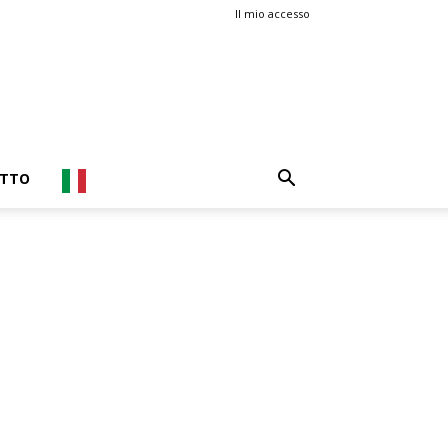
Il mio accesso
TTO