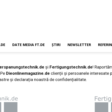
.DE
DATE MEDIA FT.DE
ȘTIRI
NEWSLETTER
REFERIN
erspanungstechnik.de
și
Fertigungstechnik.de
! Raportăm
. Pe
Dieonlinemagazine.de
clienții și persoanele interesate
astre și declarația noastră de confidențialitate.