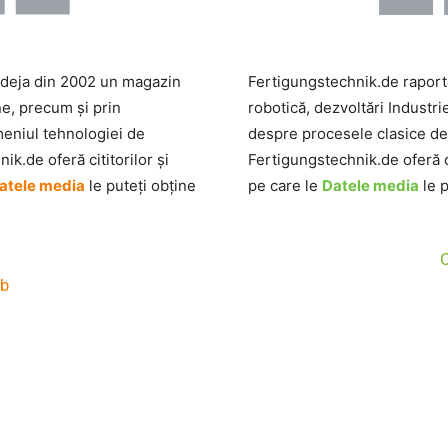
 deja din 2002 un magazin
Fertigungstechnik.de raporte
ne, precum și prin
robotică, dezvoltări Industri
meniul tehnologiei de
despre procesele clasice d
.de oferă cititorilor și
Fertigungstechnik.de oferă cit
atele media
le puteți obține
pe care le
Datele media
le 
C
eb