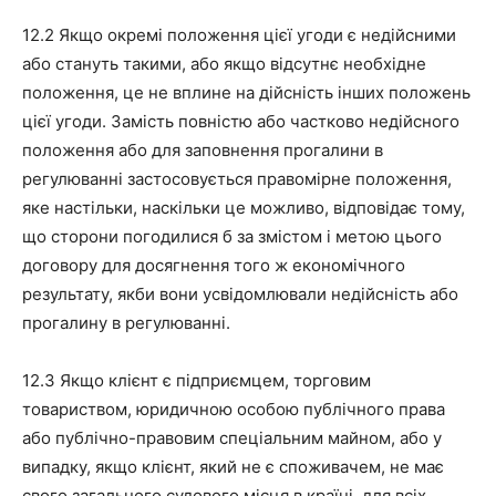
12.2 Якщо окремі положення цієї угоди є недійсними
або стануть такими, або якщо відсутнє необхідне
положення, це не вплине на дійсність інших положень
цієї угоди. Замість повністю або частково недійсного
положення або для заповнення прогалини в
регулюванні застосовується правомірне положення,
яке настільки, наскільки це можливо, відповідає тому,
що сторони погодилися б за змістом і метою цього
договору для досягнення того ж економічного
результату, якби вони усвідомлювали недійсність або
прогалину в регулюванні.
12.3 Якщо клієнт є підприємцем, торговим
товариством, юридичною особою публічного права
або публічно-правовим спеціальним майном, або у
випадку, якщо клієнт, який не є споживачем, не має
свого загального судового місця в країні, для всіх