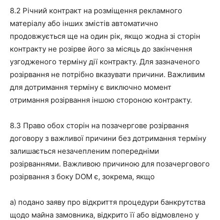
8.2 Річний контракт на розміщення рекламного
матеріалу або інших змістів автоматично
продовжується ще на один рік, якщо жодна зі сторін
контракту не розірве його за місяць до закінчення
узгодженого терміну дії контракту. Для зазначеного
розірвання не потрібно вказувати причини. Важливим
для дотримання терміну є виключно момент
отримання розірвання іншою стороною контракту.
8.3 Право обох сторін на позачергове розірвання
договору з важливої причини без дотримання терміну
залишається незачепленим попередніми
розірваннями. Важливою причиною для позачергового
розірвання з боку DOM є, зокрема, якщо
a) подано заяву про відкриття процедури банкрутства
щодо майна замовника, відкрито її або відмовлено у