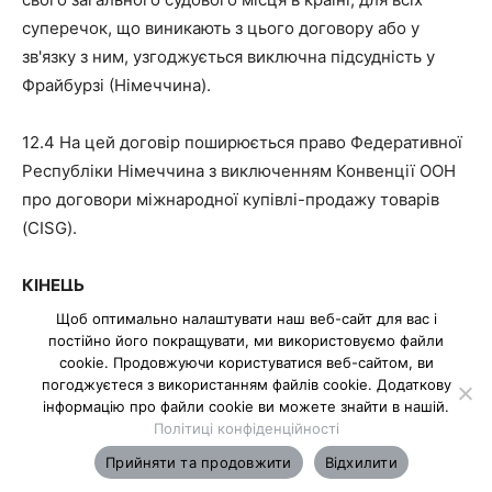
суперечок, що виникають з цього договору або у
зв'язку з ним, узгоджується виключна підсудність у
Фрайбурзі (Німеччина).
12.4 На цей договір поширюється право Федеративної
Республіки Німеччина з виключенням Конвенції ООН
про договори міжнародної купівлі-продажу товарів
(CISG).
КІНЕЦЬ
Щоб оптимально налаштувати наш веб-сайт для вас і
постійно його покращувати, ми використовуємо файли
cookie. Продовжуючи користуватися веб-сайтом, ви
погоджуєтеся з використанням файлів cookie. Додаткову
інформацію про файли cookie ви можете знайти в нашій.
Політиці конфіденційності
Умови
Конфіденційність
Контакт
Прийняти та продовжити
Відхилити
© 2020 Dieonlinemagazine.de