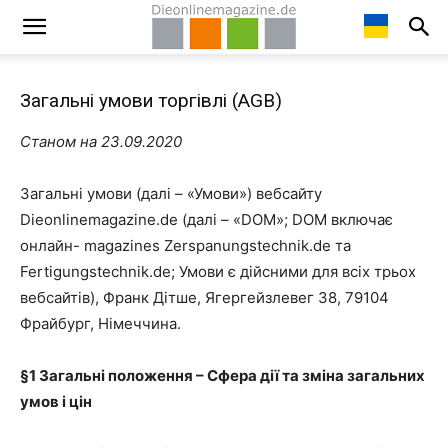
Загальні умови торгівлі (AGB)
Станом на 23.09.2020
Загальні умови (далі – «Умови») вебсайту
Dieonlinemagazine.de (далі – «DOM»; DOM включає
онлайн- magazines Zerspanungstechnik.de та
Fertigungstechnik.de; Умови є дійсними для всіх трьох
вебсайтів), Франк Дітше, Ягергейзлевег 38, 79104
Фрайбург, Німеччина.
§1
Загальні положення – Сфера дії та зміна загальних
умов і цін